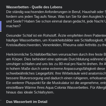
Wasserbetten - Quelle des Lebens
Die ständig wachsenden Anforderungen in Beruf, Haushalt oder 
fordern uns jeden Tag aufs Neue. Was tun Sie für den Ausgleich
und Seele? Haben Sie schon einmal daran gedacht, jede Nacht 
machen?
Gesunder Schlaf ist ein Rohstoff. Ärzte empfehlen ihren Patient
häufiger Wasserbetten, um Krankheitsbilder wie Schlaflosigkei
Kreislaufbeschwerden, Venenleiden, Rheuma oder Arthritis zu th
Herkömmliche Schlafoberflächen verursachen durch ihre feste 
am Körper. Dies behindert eine optimale Durchblutung während de
unruhiger schlafen und uns bis zu 80-mal pro Nacht drehen. Ihr
in hohem Maße durch seine extreme Anpassungsfähigkeit diese 
schwebeähnliches Liegegefühl. Ihre Wirbelsäule wird anatomisch 
bessere Blutversorgung und dadurch einen ruhigeren, erholsame
Ein weiterer Pluspunkt für die Muskulatur ist die angenehme, ent
einstellbare Wärme Ihres Aqua Colonia Wasserbettes. Für Allergi
hinaus das ideale Schlafsytem.
Das Wasserbett im Detail