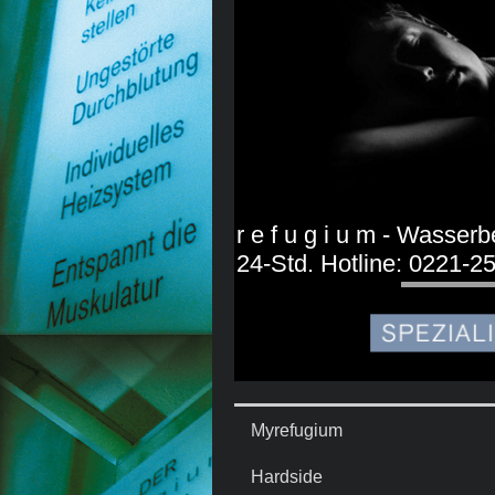
r e f u g i u m - Wasserb
24-Std. Hotline: 0221-
Myrefugium
Hardside