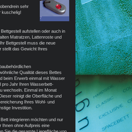
 obendrein sehr
r kuschelig!
Bettgestell aufstellen oder auch in
alten Matratzen, Lattenroste und
Ihr Bettgestell muss die neue
r stellt das Gewicht Ihres
r baubehördlichen
öhnliche Qualität dieses Bettes
wird beim Erwerb einmal mit Wasser
al pro Jahr Ihren Wasserbett-
zu wechseln. Einmal im Monat
Dieser reinigt die Oberfläche und
 Bereicherung Ihres Wohl- und
tige Investition.
Bett integrieren möchten und nur
r Ihnen ohne Aufpreis eine
n Sie die gesamte Liegefläche von