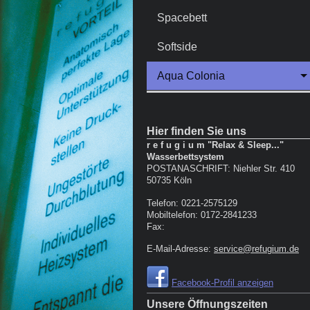
Spacebett
Softside
Aqua Colonia
Hier finden Sie uns
r e f u g i u m "Relax & Sleep..."
Wasserbettsystem
POSTANASCHRIFT: Niehler Str.
410
50735
Köln
Telefon:
0221-2575129
Mobiltelefon: 0172-2841233
Fax:
E-Mail-Adresse:
service@refugium.de
Facebook-Profil anzeigen
Unsere Öffnungszeiten