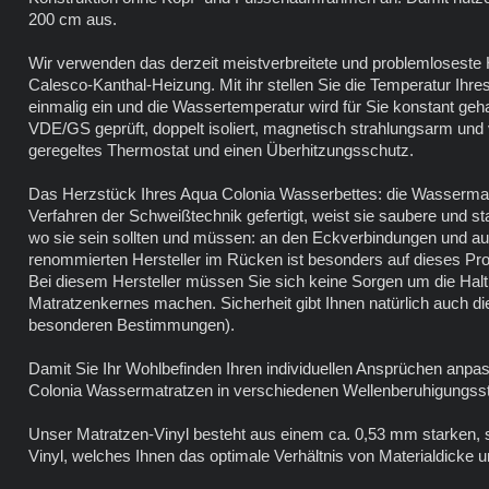
200 cm aus.
Wir verwenden das derzeit meistverbreitete und problemloseste
Calesco-Kanthal-Heizung. Mit ihr stellen Sie die Temperatur Ihr
einmalig ein und die Wassertemperatur wird für Sie konstant gehal
VDE/GS geprüft, doppelt isoliert, magnetisch strahlungsarm und v
geregeltes Thermostat und einen Überhitzungsschutz.
Das Herzstück Ihres Aqua Colonia Wasserbettes: die Wasserma
Verfahren der Schweißtechnik gefertigt, weist sie saubere und st
wo sie sein sollten und müssen: an den Eckverbindungen und a
renommierten Hersteller im Rücken ist besonders auf dieses Pro
Bei diesem Hersteller müssen Sie sich keine Sorgen um die Haltb
Matratzenkernes machen. Sicherheit gibt Ihnen natürlich auch d
besonderen Bestimmungen).
Damit Sie Ihr Wohlbefinden Ihren individuellen Ansprüchen anpa
Colonia Wassermatratzen in verschiedenen Wellenberuhigungsst
Unser Matratzen-Vinyl besteht aus einem ca. 0,53 mm starken,
Vinyl, welches Ihnen das optimale Verhältnis von Materialdicke und