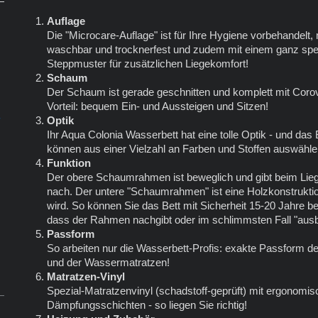
Auflage
Die "Microcare-Auflage" ist für Ihre Hygiene vorbehandelt, na
waschbar und trocknerfest und zudem mit einem ganz spe
Steppmuster für zusätzlichen Liegekomfort!
Schaum
Der Schaum ist gerade geschnitten und komplett mit Corov
Vorteil: bequem Ein- und Aussteigen und Sitzen!
r
Optik
Ihr Aqua Colonia Wasserbett hat eine tolle Optik - und das B
können aus einer Vielzahl an Farben und Stoffen auswähle
Funktion
Der obere Schaumrahmen ist beweglich und gibt beim Lie
nach. Der untere "Schaumrahmen" ist eine Holzkonstruktion
wird. So können Sie das Bett mit Sicherheit 15-20 Jahre b
dass der Rahmen nachgibt oder im schlimmsten Fall "ausb
Passform
So arbeiten nur die Wasserbett-Profis: exakte Passform der
und der Wassermatratzen!
Matratzen-Vinyl
Spezial-Matratzenvinyl (schadstoff-geprüft) mit ergonomi
Dämpfungsschichten - so liegen Sie richtig!