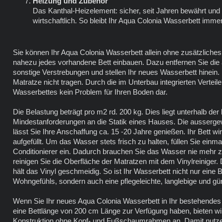
Heizung und Zubehör
Das Kanthal-Heizelement: sicher, seit Jahren bewährt und
wirtschaftlich. So bleibt Ihr Aqua Colonia Wasserbett imme
Sie können Ihr Aqua Colonia Wasserbett allein ohne zusätzliches 
nahezu jedes vorhandene Bett einbauen. Dazu entfernen Sie die 
sonstige Verstrebungen und stellen Ihr neues Wasserbett hinein. 
Matratze nicht tragen. Durch die im Unterbau integrierten Verteile
Wasserbettes kein Problem für Ihren Boden dar.
Die Belastung beträgt pro m2 rd. 200 kg. Dies liegt unterhalb de
Mindestanforderungen an die Statik eines Hauses. Die aussergew
lässt Sie Ihre Anschaffung ca. 15 -20 Jahre genießen. Ihr Bett 
aufgefüllt. Um das Wasser stets frisch zu halten, füllen Sie einm
Conditionierer ein. Dadurch brauchen Sie das Wasser nie mehr 
reinigen Sie die Oberfläche der Matratzen mit dem Vinylreiniger. 
hält das Vinyl geschmeidig. So ist Ihr Wasserbett nicht nur eine
Wohngefühls, sondern auch eine pflegeleichte, langlebige und güns
Wenn Sie Ihr neues Aqua Colonia Wasserbett in Ihr bestehendes 
eine Bettlänge von 200 cm Länge zur Verfügung haben, bieten wi
Konstruktion ohne Kopf- und Fußschaumrahmen an. Damit nutze