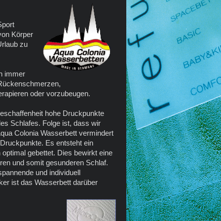
Sport
 von Körper
Urlaub zu
en immer
t, Rückenschmerzen,
erapieren oder vorzubeugen.
Beschaffenheit hohe Druckpunkte
s Schlafes. Folge ist, dass wir
 Aqua Colonia Wasserbett vermindert
Druckpunkte. Es entsteht ein
optimal gebettet. Dies bewirkt eine
ren und somit gesunderen Schlaf.
spannende und individuell
ker ist das Wasserbett darüber