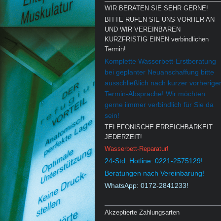
WIR BERATEN SIE SEHR GERNE!
BITTE RUFEN SIE UNS VORHER AN
UND WIR VEREINBAREN
KURZFRISTIG EINEN verbindlichen
Termin!
Komplette Wasserbett-Erstberatung
bei geplanter Neuanschaffung bitte
ausschließlich nach kurzer vorherige
Termin-Absprache!
Wir möchten
gerne iimmer verbindlich für Sie da
sein!
TELEFONISCHE ERREICHBARKEIT:
JEDERZEIT!
Wasserbett-Reparatur!
24-Std. Hotline: 0221-2575129!
Beratungen nach Vereinbarung!
WhatsApp: 0172-2841233!
Akzeptierte Zahlungsarten